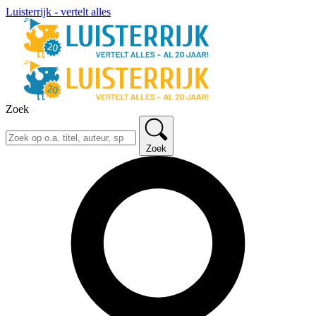
Luisterrijk - vertelt alles
Zoek
Zoek