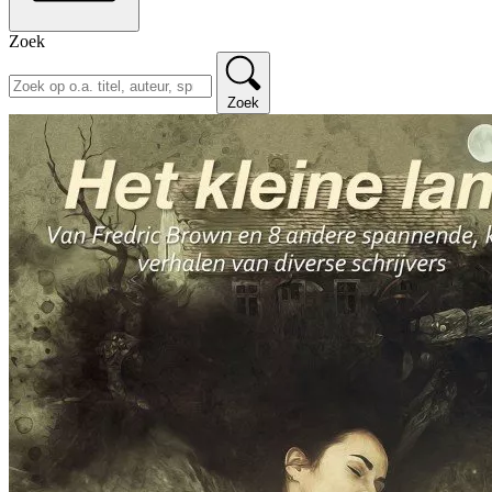
Zoek
Zoek