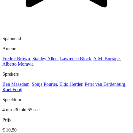
Spannend!
Auteurs
Fredric Brown
,
Stanley Allen
,
Lawrence Block
,
A.M. Burrage
,
Alberto Moravia
Sprekers
Ben Maasdam
,
Sonja Pourier
,
Eltjo Herder
,
Peter van Eerdenburg
,
Roel Fooij
Speelduur
4 uur 26 min
55 sec
Prijs
€ 10,50