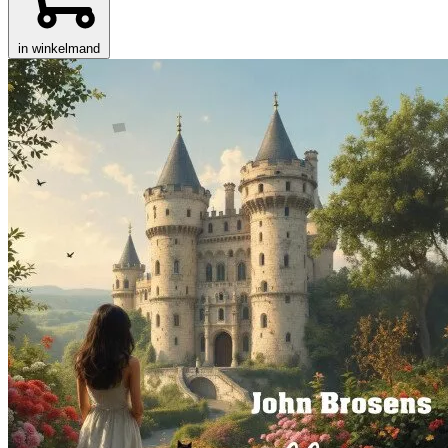
in winkelmand