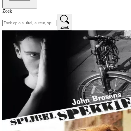
Zoek
Zoek