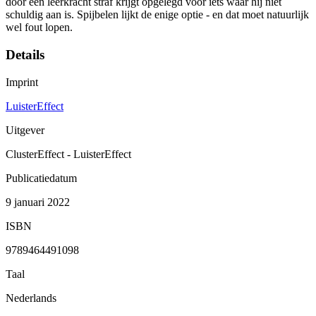
door een leerkracht straf krijgt opgelegd voor iets waar hij niet
schuldig aan is. Spijbelen lijkt de enige optie - en dat moet natuurlijk
wel fout lopen.
Details
Imprint
LuisterEffect
Uitgever
ClusterEffect - LuisterEffect
Publicatiedatum
9 januari 2022
ISBN
9789464491098
Taal
Nederlands