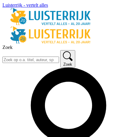
Luisterrijk - vertelt alles
Zoek
Zoek