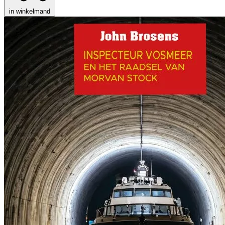
in winkelmand