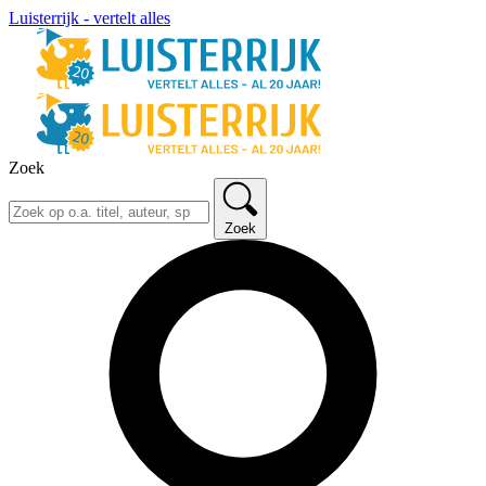
Luisterrijk - vertelt alles
Zoek
Zoek