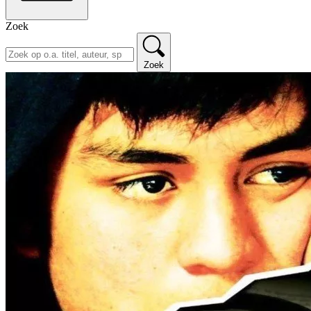
Zoek
Zoek