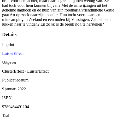
brief voor hem achter, maar daar begreep hij toen weinig van. Ze
had toch voor hem kunnen blijven? Met de aanwijzingen uit het
geheime dagboek en de hulp van zijn roodharig vriendinnetje Gertie
gaat Art op zoek naar zijn moeder. Hun tocht voert naar een
minicamping in Zeeland en een molen bij Vlissingen. Zal het hem
lukken haar te vinden? En zo ja: is de breuk nog te herstellen?
Details
Imprint
LuisterEffect
Uitgever
ClusterEffect - LuisterEffect
Publicatiedatum
9 januari 2022
ISBN
9789464491104
Taal