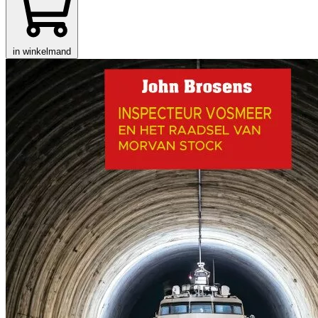
in winkelmand