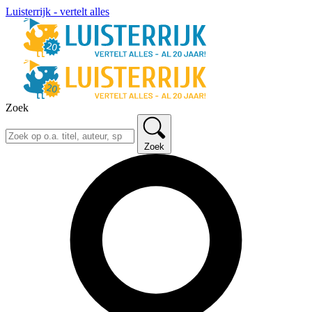
Luisterrijk - vertelt alles
Zoek
Zoek