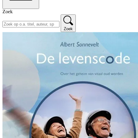
Zoek
Zoek