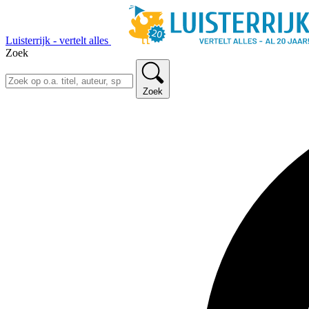
Luisterrijk - vertelt alles
Zoek
Zoek