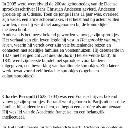
In 2005 werd wereldwijd de 200ste geboortedag van de Deense
sprookjesschrijver Hans Christian Andersen gevierd. Andersen
groeide op in Odense. Toen de jonge Hans 11 jaar was, overleed
zijn vader, een arme schoenmaker. Het liefst had hij acteur willen
worden, maar hij werd niet aangenomen bij de koninklijke
theaterschool.
Andersen is het meest bekend geworden vanwege zijn sprookjes.
Het verhaal van zijn leven legde hij vast in
Het sprookje van mijn
leven
, waarin hij vertelt over zijn vele buitenlandse reizen en
contacten met adellijke families en vorstenhuizen. Hij debuteerde in
1827 met het gedicht
Det døende Barn
(Het stervende kind). In
1835 werd zijn eerste bundel met sprookjes voor kinderen
uitgegeven, een bewerking van traditionele sprookjes. Zijn latere
werk bevat vooral zelf bedachte sprookjes (zogeheten
cultuursprookjes).
Charles Perrault
(1628-1703) was een Frans schrijver, bekend
vanwege zijn sprookjes. Perrault werd geboren in Parijs uit een rijke
familie, hij studeerde rechten, en begon een carrière als ambtenaar.
Hij was lid van de Académie française, en een belangrijk
intellectueel.
In 1697 publiceerde hij zijn bekendste werk,
Histoires ou contes du