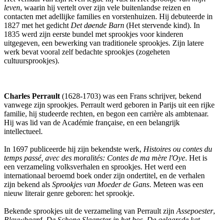
leven
, waarin hij vertelt over zijn vele buitenlandse reizen en
contacten met adellijke families en vorstenhuizen. Hij debuteerde in
1827 met het gedicht
Det døende Barn
(Het stervende kind). In
1835 werd zijn eerste bundel met sprookjes voor kinderen
uitgegeven, een bewerking van traditionele sprookjes. Zijn latere
werk bevat vooral zelf bedachte sprookjes (zogeheten
cultuursprookjes).
Charles Perrault
(1628-1703) was een Frans schrijver, bekend
vanwege zijn sprookjes. Perrault werd geboren in Parijs uit een rijke
familie, hij studeerde rechten, en begon een carrière als ambtenaar.
Hij was lid van de Académie française, en een belangrijk
intellectueel.
In 1697 publiceerde hij zijn bekendste werk,
Histoires ou contes du
temps passé, avec des moralités: Contes de ma mère l'Oye
. Het is
een verzameling volksverhalen en sprookjes. Het werd een
internationaal beroemd boek onder zijn ondertitel, en de verhalen
zijn bekend als
Sprookjes van Moeder de Gans
. Meteen was een
nieuw literair genre geboren: het sprookje.
Bekende sprookjes uit de verzameling van Perrault zijn
Assepoester
,
Blauwbaard
,
De Schone Slaapster in het bos
,
De gelaarsde kat
,