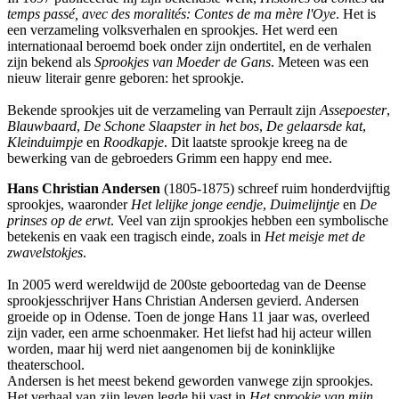
temps passé, avec des moralités: Contes de ma mère l'Oye
. Het is
een verzameling volksverhalen en sprookjes. Het werd een
internationaal beroemd boek onder zijn ondertitel, en de verhalen
zijn bekend als
Sprookjes van Moeder de Gans
. Meteen was een
nieuw literair genre geboren: het sprookje.
Bekende sprookjes uit de verzameling van Perrault zijn
Assepoester
,
Blauwbaard
,
De Schone Slaapster in het bos
,
De gelaarsde kat
,
Kleinduimpje
en
Roodkapje
. Dit laatste sprookje kreeg na de
bewerking van de gebroeders Grimm een happy end mee.
Hans Christian Andersen
(1805-1875) schreef ruim honderdvijftig
sprookjes, waaronder
Het lelijke jonge eendje
,
Duimelijntje
en
De
prinses op de erwt
. Veel van zijn sprookjes hebben een symbolische
betekenis en vaak een tragisch einde, zoals in
Het meisje met de
zwavelstokjes
.
In 2005 werd wereldwijd de 200ste geboortedag van de Deense
sprookjesschrijver Hans Christian Andersen gevierd. Andersen
groeide op in Odense. Toen de jonge Hans 11 jaar was, overleed
zijn vader, een arme schoenmaker. Het liefst had hij acteur willen
worden, maar hij werd niet aangenomen bij de koninklijke
theaterschool.
Andersen is het meest bekend geworden vanwege zijn sprookjes.
Het verhaal van zijn leven legde hij vast in
Het sprookje van mijn