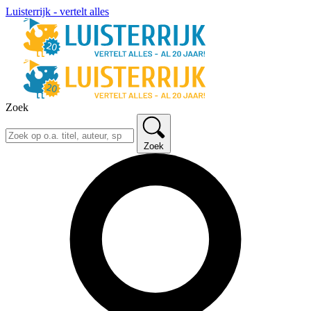
Luisterrijk - vertelt alles
Zoek
Zoek