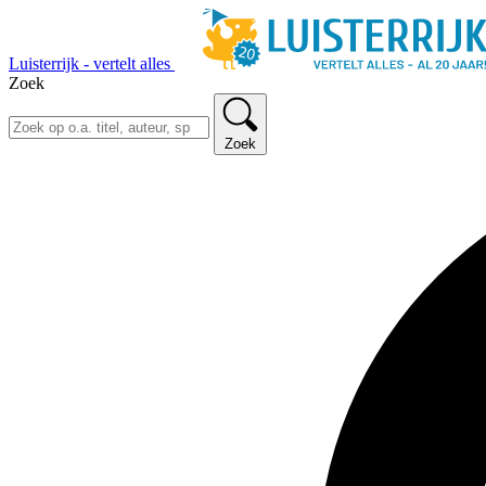
Luisterrijk - vertelt alles
Zoek
Zoek