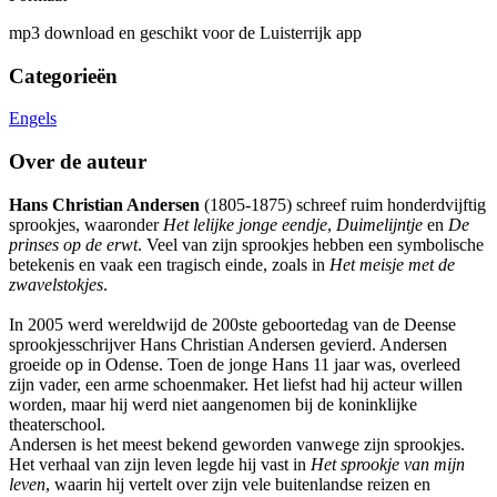
mp3 download en geschikt voor de Luisterrijk app
Categorieën
Engels
Over de auteur
Hans Christian Andersen
(1805-1875) schreef ruim honderdvijftig
sprookjes, waaronder
Het lelijke jonge eendje
,
Duimelijntje
en
De
prinses op de erwt
. Veel van zijn sprookjes hebben een symbolische
betekenis en vaak een tragisch einde, zoals in
Het meisje met de
zwavelstokjes
.
In 2005 werd wereldwijd de 200ste geboortedag van de Deense
sprookjesschrijver Hans Christian Andersen gevierd. Andersen
groeide op in Odense. Toen de jonge Hans 11 jaar was, overleed
zijn vader, een arme schoenmaker. Het liefst had hij acteur willen
worden, maar hij werd niet aangenomen bij de koninklijke
theaterschool.
Andersen is het meest bekend geworden vanwege zijn sprookjes.
Het verhaal van zijn leven legde hij vast in
Het sprookje van mijn
leven
, waarin hij vertelt over zijn vele buitenlandse reizen en