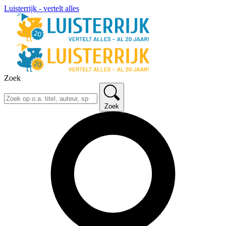
Luisterrijk - vertelt alles
Zoek
Zoek