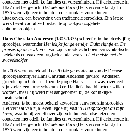
contacten met adellijke families en vorstenhuizen. Hij debuteerde in
1827 met het gedicht
Det døende Barn
(Het stervende kind). In
1835 werd zijn eerste bundel met sprookjes voor kinderen
uitgegeven, een bewerking van traditionele sprookjes. Zijn latere
werk bevat vooral zelf bedachte sprookjes (zogeheten
cultuursprookjes).
Hans Christian Andersen
(1805-1875) schreef ruim honderdvijftig
sprookjes, waaronder
Het lelijke jonge eendje
,
Duimelijntje
en
De
prinses op de erwt
. Veel van zijn sprookjes hebben een symbolische
betekenis en vaak een tragisch einde, zoals in
Het meisje met de
zwavelstokjes
.
In 2005 werd wereldwijd de 200ste geboortedag van de Deense
sprookjesschrijver Hans Christian Andersen gevierd. Andersen
groeide op in Odense. Toen de jonge Hans 11 jaar was, overleed
zijn vader, een arme schoenmaker. Het liefst had hij acteur willen
worden, maar hij werd niet aangenomen bij de koninklijke
theaterschool.
Andersen is het meest bekend geworden vanwege zijn sprookjes.
Het verhaal van zijn leven legde hij vast in
Het sprookje van mijn
leven
, waarin hij vertelt over zijn vele buitenlandse reizen en
contacten met adellijke families en vorstenhuizen. Hij debuteerde in
1827 met het gedicht
Det døende Barn
(Het stervende kind). In
1835 werd zijn eerste bundel met sprookjes voor kinderen