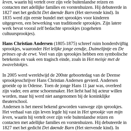
leven
, waarin hij vertelt over zijn vele buitenlandse reizen en
contacten met adellijke families en vorstenhuizen. Hij debuteerde in
1827 met het gedicht
Det døende Barn
(Het stervende kind). In
1835 werd zijn eerste bundel met sprookjes voor kinderen
uitgegeven, een bewerking van traditionele sprookjes. Zijn latere
werk bevat vooral zelf bedachte sprookjes (zogeheten
cultuursprookjes).
Hans Christian Andersen
(1805-1875) schreef ruim honderdvijftig
sprookjes, waaronder
Het lelijke jonge eendje
,
Duimelijntje
en
De
prinses op de erwt
. Veel van zijn sprookjes hebben een symbolische
betekenis en vaak een tragisch einde, zoals in
Het meisje met de
zwavelstokjes
.
In 2005 werd wereldwijd de 200ste geboortedag van de Deense
sprookjesschrijver Hans Christian Andersen gevierd. Andersen
groeide op in Odense. Toen de jonge Hans 11 jaar was, overleed
zijn vader, een arme schoenmaker. Het liefst had hij acteur willen
worden, maar hij werd niet aangenomen bij de koninklijke
theaterschool.
Andersen is het meest bekend geworden vanwege zijn sprookjes.
Het verhaal van zijn leven legde hij vast in
Het sprookje van mijn
leven
, waarin hij vertelt over zijn vele buitenlandse reizen en
contacten met adellijke families en vorstenhuizen. Hij debuteerde in
1827 met het gedicht
Det døende Barn
(Het stervende kind). In