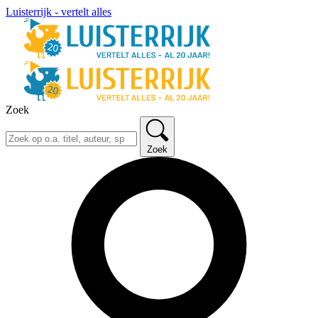
Luisterrijk - vertelt alles
Zoek
Zoek