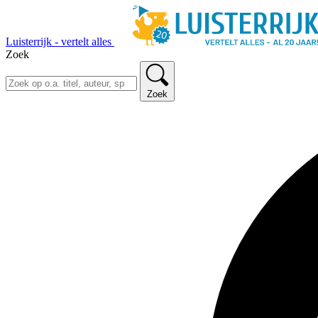
Luisterrijk - vertelt alles
Zoek
Zoek