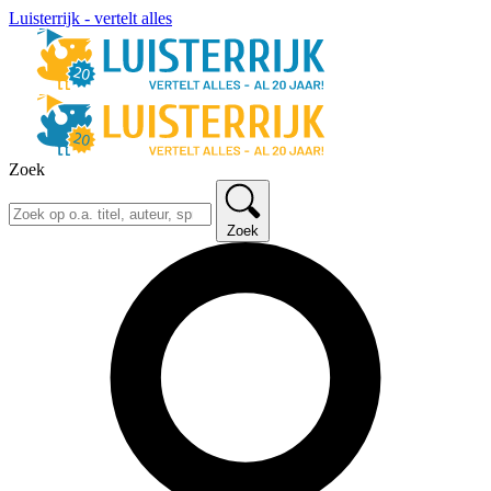
Luisterrijk - vertelt alles
Zoek
Zoek