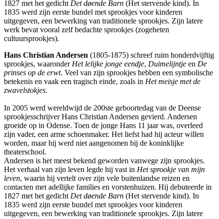
1827 met het gedicht
Det døende Barn
(Het stervende kind). In
1835 werd zijn eerste bundel met sprookjes voor kinderen
uitgegeven, een bewerking van traditionele sprookjes. Zijn latere
werk bevat vooral zelf bedachte sprookjes (zogeheten
cultuursprookjes).
Hans Christian Andersen
(1805-1875) schreef ruim honderdvijftig
sprookjes, waaronder
Het lelijke jonge eendje
,
Duimelijntje
en
De
prinses op de erwt
. Veel van zijn sprookjes hebben een symbolische
betekenis en vaak een tragisch einde, zoals in
Het meisje met de
zwavelstokjes
.
In 2005 werd wereldwijd de 200ste geboortedag van de Deense
sprookjesschrijver Hans Christian Andersen gevierd. Andersen
groeide op in Odense. Toen de jonge Hans 11 jaar was, overleed
zijn vader, een arme schoenmaker. Het liefst had hij acteur willen
worden, maar hij werd niet aangenomen bij de koninklijke
theaterschool.
Andersen is het meest bekend geworden vanwege zijn sprookjes.
Het verhaal van zijn leven legde hij vast in
Het sprookje van mijn
leven
, waarin hij vertelt over zijn vele buitenlandse reizen en
contacten met adellijke families en vorstenhuizen. Hij debuteerde in
1827 met het gedicht
Det døende Barn
(Het stervende kind). In
1835 werd zijn eerste bundel met sprookjes voor kinderen
uitgegeven, een bewerking van traditionele sprookjes. Zijn latere