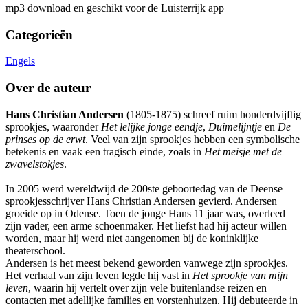
mp3 download en geschikt voor de Luisterrijk app
Categorieën
Engels
Over de auteur
Hans Christian Andersen
(1805-1875) schreef ruim honderdvijftig
sprookjes, waaronder
Het lelijke jonge eendje
,
Duimelijntje
en
De
prinses op de erwt
. Veel van zijn sprookjes hebben een symbolische
betekenis en vaak een tragisch einde, zoals in
Het meisje met de
zwavelstokjes
.
In 2005 werd wereldwijd de 200ste geboortedag van de Deense
sprookjesschrijver Hans Christian Andersen gevierd. Andersen
groeide op in Odense. Toen de jonge Hans 11 jaar was, overleed
zijn vader, een arme schoenmaker. Het liefst had hij acteur willen
worden, maar hij werd niet aangenomen bij de koninklijke
theaterschool.
Andersen is het meest bekend geworden vanwege zijn sprookjes.
Het verhaal van zijn leven legde hij vast in
Het sprookje van mijn
leven
, waarin hij vertelt over zijn vele buitenlandse reizen en
contacten met adellijke families en vorstenhuizen. Hij debuteerde in