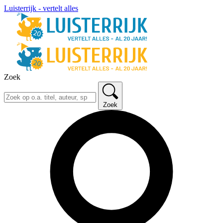
Luisterrijk - vertelt alles
Zoek
Zoek