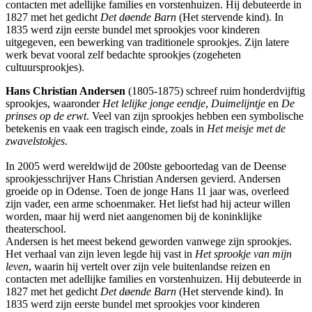
contacten met adellijke families en vorstenhuizen. Hij debuteerde in
1827 met het gedicht
Det døende Barn
(Het stervende kind). In
1835 werd zijn eerste bundel met sprookjes voor kinderen
uitgegeven, een bewerking van traditionele sprookjes. Zijn latere
werk bevat vooral zelf bedachte sprookjes (zogeheten
cultuursprookjes).
Hans Christian Andersen
(1805-1875) schreef ruim honderdvijftig
sprookjes, waaronder
Het lelijke jonge eendje
,
Duimelijntje
en
De
prinses op de erwt
. Veel van zijn sprookjes hebben een symbolische
betekenis en vaak een tragisch einde, zoals in
Het meisje met de
zwavelstokjes
.
In 2005 werd wereldwijd de 200ste geboortedag van de Deense
sprookjesschrijver Hans Christian Andersen gevierd. Andersen
groeide op in Odense. Toen de jonge Hans 11 jaar was, overleed
zijn vader, een arme schoenmaker. Het liefst had hij acteur willen
worden, maar hij werd niet aangenomen bij de koninklijke
theaterschool.
Andersen is het meest bekend geworden vanwege zijn sprookjes.
Het verhaal van zijn leven legde hij vast in
Het sprookje van mijn
leven
, waarin hij vertelt over zijn vele buitenlandse reizen en
contacten met adellijke families en vorstenhuizen. Hij debuteerde in
1827 met het gedicht
Det døende Barn
(Het stervende kind). In
1835 werd zijn eerste bundel met sprookjes voor kinderen