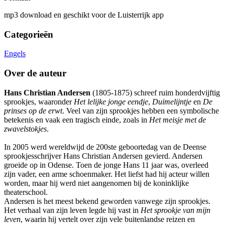
mp3 download en geschikt voor de Luisterrijk app
Categorieën
Engels
Over de auteur
Hans Christian Andersen
(1805-1875) schreef ruim honderdvijftig
sprookjes, waaronder
Het lelijke jonge eendje
,
Duimelijntje
en
De
prinses op de erwt
. Veel van zijn sprookjes hebben een symbolische
betekenis en vaak een tragisch einde, zoals in
Het meisje met de
zwavelstokjes
.
In 2005 werd wereldwijd de 200ste geboortedag van de Deense
sprookjesschrijver Hans Christian Andersen gevierd. Andersen
groeide op in Odense. Toen de jonge Hans 11 jaar was, overleed
zijn vader, een arme schoenmaker. Het liefst had hij acteur willen
worden, maar hij werd niet aangenomen bij de koninklijke
theaterschool.
Andersen is het meest bekend geworden vanwege zijn sprookjes.
Het verhaal van zijn leven legde hij vast in
Het sprookje van mijn
leven
, waarin hij vertelt over zijn vele buitenlandse reizen en