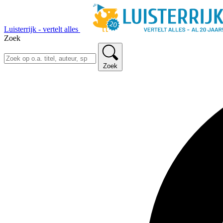
Luisterrijk - vertelt alles
Zoek
Zoek