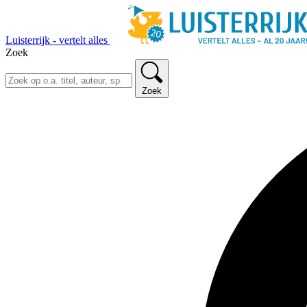
Luisterrijk - vertelt alles
Zoek
Zoek