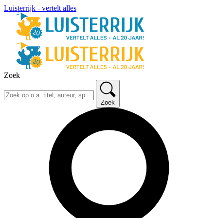
Luisterrijk - vertelt alles
Zoek
Zoek