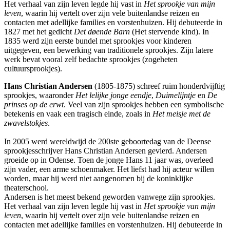
Het verhaal van zijn leven legde hij vast in
Het sprookje van mijn
leven
, waarin hij vertelt over zijn vele buitenlandse reizen en
contacten met adellijke families en vorstenhuizen. Hij debuteerde in
1827 met het gedicht
Det døende Barn
(Het stervende kind). In
1835 werd zijn eerste bundel met sprookjes voor kinderen
uitgegeven, een bewerking van traditionele sprookjes. Zijn latere
werk bevat vooral zelf bedachte sprookjes (zogeheten
cultuursprookjes).
Hans Christian Andersen
(1805-1875) schreef ruim honderdvijftig
sprookjes, waaronder
Het lelijke jonge eendje
,
Duimelijntje
en
De
prinses op de erwt
. Veel van zijn sprookjes hebben een symbolische
betekenis en vaak een tragisch einde, zoals in
Het meisje met de
zwavelstokjes
.
In 2005 werd wereldwijd de 200ste geboortedag van de Deense
sprookjesschrijver Hans Christian Andersen gevierd. Andersen
groeide op in Odense. Toen de jonge Hans 11 jaar was, overleed
zijn vader, een arme schoenmaker. Het liefst had hij acteur willen
worden, maar hij werd niet aangenomen bij de koninklijke
theaterschool.
Andersen is het meest bekend geworden vanwege zijn sprookjes.
Het verhaal van zijn leven legde hij vast in
Het sprookje van mijn
leven
, waarin hij vertelt over zijn vele buitenlandse reizen en
contacten met adellijke families en vorstenhuizen. Hij debuteerde in