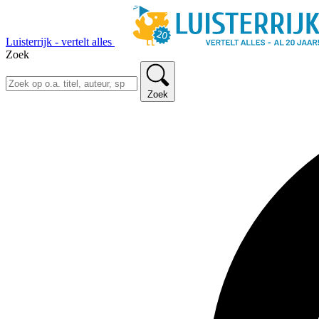
Luisterrijk - vertelt alles
Zoek
Zoek