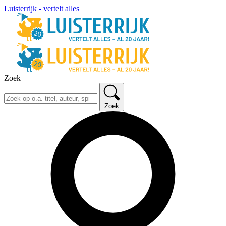
Luisterrijk - vertelt alles
Zoek
Zoek