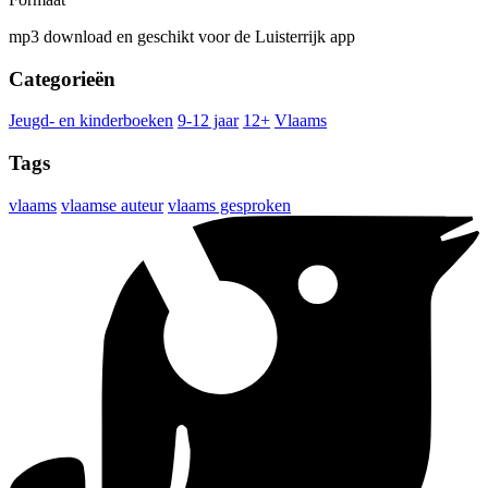
mp3 download en geschikt voor de Luisterrijk app
Categorieën
Jeugd- en kinderboeken
9-12 jaar
12+
Vlaams
Tags
vlaams
vlaamse auteur
vlaams gesproken