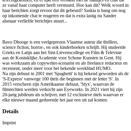
ze vanaf haar computer heeft verstuurd. Hoe kan dit? Welk woord in
haar berichten zorgt ervoor dat dit gebeurd? Saskia is bang om nog
op inkomende chat te reageren en dat is extra lastig nu Sander
alsmaar verliefde berichtjes stuurt...
Bavo Dhooge is een veelgeprezen Vlaamse auteur die thrillers,
science fiction, horror-, en ook kinderboeken schrijft. Hij studeerde
Grieks en Latijn aan het Sint-Lievenscollege en Film & Televisie
aan de Koninklijke Academie voor Schone Kunsten in Gent. Hij
was werkzaam als copywriter-scenarist en als freelance redacteur en
recensent, onder meer voor het bekende weekblad HUMO.
Na zijn debuut in 2001 met 'Spaghetti' is hij bekend geworden als de
'S-Express' vanwege 100 titels die beginnen met de letter 'S'. In
2015 verscheen zijn Amerikaanse debuut, 'Styx', waarvan de
filmrechten werden verkocht aan Eyeworks. In 2021 viert hij zijn
20-jarig jubileum als schrijver, met 12 exclusieve titels waarvan er
elke nieuwe maand gedurende het jaar een uit zal komen.
Details
Imprint