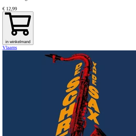
€ 12,99
in winkelmand
Vlaams