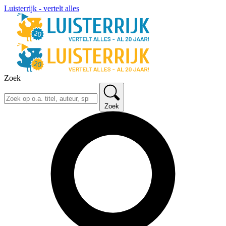
Luisterrijk - vertelt alles
Zoek
Zoek