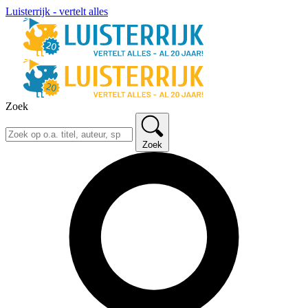
Luisterrijk - vertelt alles
Zoek
Zoek