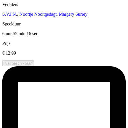
Vertalers
S.V.I.N.
,
Noortje Nooitgedagt
,
Margery Surrey
Speelduur
6 uur 55 min
16 sec
Prijs
€ 12,99
niet beschikbaar