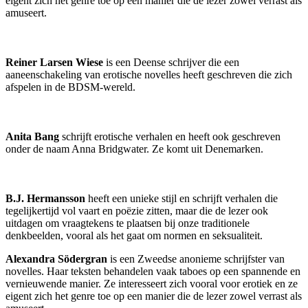
eigent zich het genre toe op een manier die de lezer zowel verrast als
amuseert.
Reiner Larsen Wiese
is een Deense schrijver die een
aaneenschakeling van erotische novelles heeft geschreven die zich
afspelen in de BDSM-wereld.
Anita Bang
schrijft erotische verhalen en heeft ook geschreven
onder de naam Anna Bridgwater. Ze komt uit Denemarken.
B.J. Hermansson
heeft een unieke stijl en schrijft verhalen die
tegelijkertijd vol vaart en poëzie zitten, maar die de lezer ook
uitdagen om vraagtekens te plaatsen bij onze traditionele
denkbeelden, vooral als het gaat om normen en seksualiteit.
Alexandra Södergran
is een Zweedse anonieme schrijfster van
novelles. Haar teksten behandelen vaak taboes op een spannende en
vernieuwende manier. Ze interesseert zich vooral voor erotiek en ze
eigent zich het genre toe op een manier die de lezer zowel verrast als