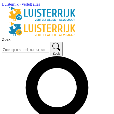
Luisterrijk - vertelt alles
Zoek
Zoek