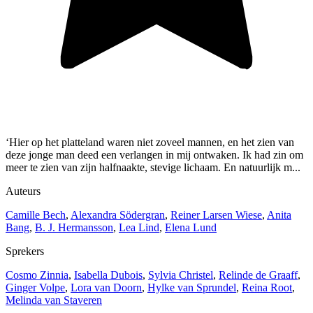
‘Hier op het platteland waren niet zoveel mannen, en het zien van
deze jonge man deed een verlangen in mij ontwaken. Ik had zin om
meer te zien van zijn halfnaakte, stevige lichaam. En natuurlijk m...
Auteurs
Camille Bech
,
Alexandra Södergran
,
Reiner Larsen Wiese
,
Anita
Bang
,
B. J. Hermansson
,
Lea Lind
,
Elena Lund
Sprekers
Cosmo Zinnia
,
Isabella Dubois
,
Sylvia Christel
,
Relinde de Graaff
,
Ginger Volpe
,
Lora van Doorn
,
Hylke van Sprundel
,
Reina Root
,
Melinda van Staveren