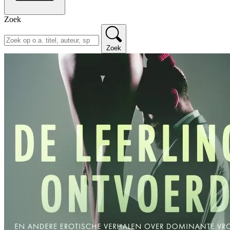
Zoek
Zoek