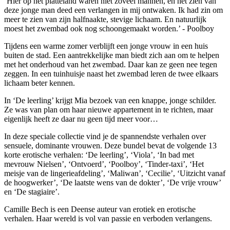
‘Hier op het platteland waren niet zoveel mannen, en het zien van
deze jonge man deed een verlangen in mij ontwaken. Ik had zin om
meer te zien van zijn halfnaakte, stevige lichaam. En natuurlijk
moest het zwembad ook nog schoongemaakt worden.’ - Poolboy
Tijdens een warme zomer verblijft een jonge vrouw in een huis
buiten de stad. Een aantrekkelijke man biedt zich aan om te helpen
met het onderhoud van het zwembad. Daar kan ze geen nee tegen
zeggen. In een tuinhuisje naast het zwembad leren de twee elkaars
lichaam beter kennen.
In ‘De leerling’ krijgt Mia bezoek van een knappe, jonge schilder.
Ze was van plan om haar nieuwe appartement in te richten, maar
eigenlijk heeft ze daar nu geen tijd meer voor…
In deze speciale collectie vind je de spannendste verhalen over
sensuele, dominante vrouwen. Deze bundel bevat de volgende 13
korte erotische verhalen: ‘De leerling’, ‘Viola’, ‘In bad met
mevrouw Nielsen’, ‘Ontvoerd’, ‘Poolboy’, ‘Tinder-taxi’, ‘Het
meisje van de lingerieafdeling’, ‘Maliwan’, ‘Cecilie’, ‘Uitzicht vanaf
de hoogwerker’, ‘De laatste wens van de dokter’, ‘De vrije vrouw’
en ‘De stagiaire’.
Camille Bech is een Deense auteur van erotiek en erotische
verhalen. Haar wereld is vol van passie en verboden verlangens.