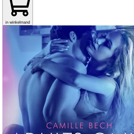
in winkelmand