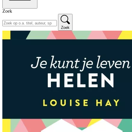
Zoek
Zoek