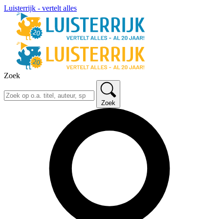
Luisterrijk - vertelt alles
Zoek
Zoek