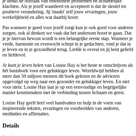
je denkt de oorzaak van emotionele problemen en lichamelijke
klachten. Als je jezelf waardeert en accepteert is dat de sleutel tot
positieve verandering. Jij 'maakt' zelf jouw ervaringen, jouw
werkelijkheid en alles wat daarbij hoort.
Pas wanneer je goed voor jezelf zorgt kun je ook goed voor anderen
zorgen, ook al denken we vaak dat het andersom hoort te gaan. Dat
je je hiervan bewust wordt is een belangrijke eerste stap. Wanneer je
vrede, harmonie en evenwicht schept in je gedachten, vind je dat in
je leven en in je gezondheid terug. Liefde is overal en jij bent geliefd
en liefdevol.
Je kunt je leven helen
van Louise Hay is het beste te omschrijven als
hét basisboek voor een gelukkiger leven. Wereldwijd hebben al
meer dan 50 miljoen mensen dit boek gelezen en de adviezen
opgevolgd op weg naar een gezonder en gelukkiger leven. En niet
voor niets: Louise Hay laat je op een eenvoudige en begrijpelijke
manier kennismaken met de verbinding tussen lichaam en geest.
Louise Hay geeft heel veel handvatten en hulp in de vorm van
inspirerende teksten, ervaringen en voorbeelden van anderen,
meditaties en affirmaties.
Details