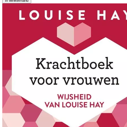
in winkelmand