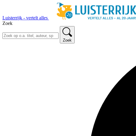
Luisterrijk - vertelt alles
Zoek
Zoek