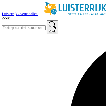
Luisterrijk - vertelt alles
Zoek
Zoek