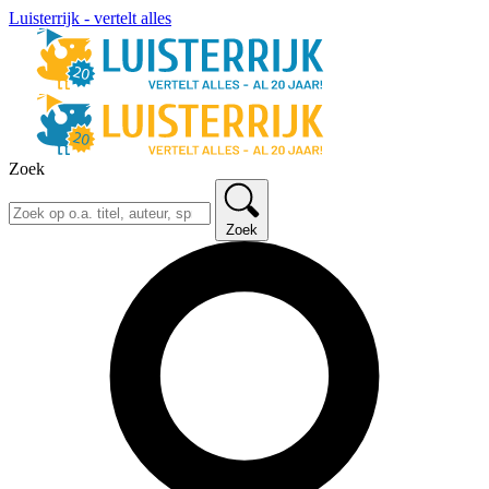
Luisterrijk - vertelt alles
Zoek
Zoek