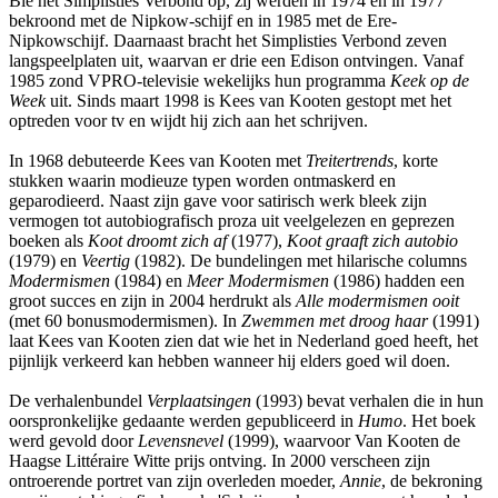
Bie het Simplisties Verbond op, zij werden in 1974 en in 1977
bekroond met de Nipkow-schijf en in 1985 met de Ere-
Nipkowschijf. Daarnaast bracht het Simplisties Verbond zeven
langspeelplaten uit, waarvan er drie een Edison ontvingen. Vanaf
1985 zond VPRO-televisie wekelijks hun programma
Keek op de
Week
uit. Sinds maart 1998 is Kees van Kooten gestopt met het
optreden voor tv en wijdt hij zich aan het schrijven.
In 1968 debuteerde Kees van Kooten met
Treitertrends
, korte
stukken waarin modieuze typen worden ontmaskerd en
geparodieerd. Naast zijn gave voor satirisch werk bleek zijn
vermogen tot autobiografisch proza uit veelgelezen en geprezen
boeken als
Koot droomt zich af
(1977),
Koot graaft zich autobio
(1979) en
Veertig
(1982). De bundelingen met hilarische columns
Modermismen
(1984) en
Meer Modermismen
(1986) hadden een
groot succes en zijn in 2004 herdrukt als
Alle modermismen ooit
(met 60 bonusmodermismen). In
Zwemmen met droog haar
(1991)
laat Kees van Kooten zien dat wie het in Nederland goed heeft, het
pijnlijk verkeerd kan hebben wanneer hij elders goed wil doen.
De verhalenbundel
Verplaatsingen
(1993) bevat verhalen die in hun
oorspronkelijke gedaante werden gepubliceerd in
Humo
. Het boek
werd gevold door
Levensnevel
(1999), waarvoor Van Kooten de
Haagse Littéraire Witte prijs ontving. In 2000 verscheen zijn
ontroerende portret van zijn overleden moeder,
Annie
, de bekroning