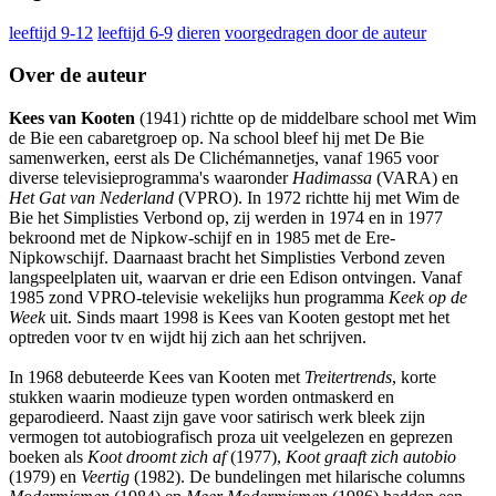
leeftijd 9-12
leeftijd 6-9
dieren
voorgedragen door de auteur
Over de auteur
Kees van Kooten
(1941) richtte op de middelbare school met Wim
de Bie een cabaretgroep op. Na school bleef hij met De Bie
samenwerken, eerst als De Clichémannetjes, vanaf 1965 voor
diverse televisieprogramma's waaronder
Hadimassa
(VARA) en
Het Gat van Nederland
(VPRO). In 1972 richtte hij met Wim de
Bie het Simplisties Verbond op, zij werden in 1974 en in 1977
bekroond met de Nipkow-schijf en in 1985 met de Ere-
Nipkowschijf. Daarnaast bracht het Simplisties Verbond zeven
langspeelplaten uit, waarvan er drie een Edison ontvingen. Vanaf
1985 zond VPRO-televisie wekelijks hun programma
Keek op de
Week
uit. Sinds maart 1998 is Kees van Kooten gestopt met het
optreden voor tv en wijdt hij zich aan het schrijven.
In 1968 debuteerde Kees van Kooten met
Treitertrends
, korte
stukken waarin modieuze typen worden ontmaskerd en
geparodieerd. Naast zijn gave voor satirisch werk bleek zijn
vermogen tot autobiografisch proza uit veelgelezen en geprezen
boeken als
Koot droomt zich af
(1977),
Koot graaft zich autobio
(1979) en
Veertig
(1982). De bundelingen met hilarische columns