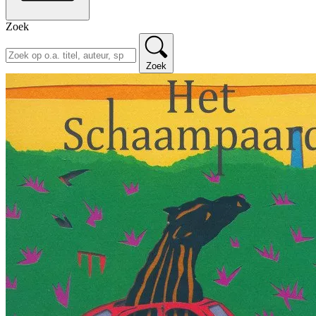
Zoek
Zoek