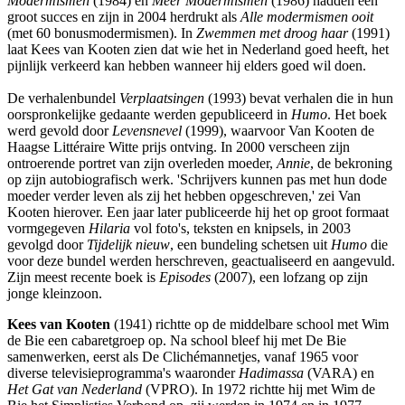
Modermismen
(1984) en
Meer Modermismen
(1986) hadden een
groot succes en zijn in 2004 herdrukt als
Alle modermismen ooit
(met 60 bonusmodermismen). In
Zwemmen met droog haar
(1991)
laat Kees van Kooten zien dat wie het in Nederland goed heeft, het
pijnlijk verkeerd kan hebben wanneer hij elders goed wil doen.
De verhalenbundel
Verplaatsingen
(1993) bevat verhalen die in hun
oorspronkelijke gedaante werden gepubliceerd in
Humo
. Het boek
werd gevold door
Levensnevel
(1999), waarvoor Van Kooten de
Haagse Littéraire Witte prijs ontving. In 2000 verscheen zijn
ontroerende portret van zijn overleden moeder,
Annie
, de bekroning
op zijn autobiografisch werk. 'Schrijvers kunnen pas met hun dode
moeder verder leven als zij het hebben opgeschreven,' zei Van
Kooten hierover. Een jaar later publiceerde hij het op groot formaat
vormgegeven
Hilaria
vol foto's, teksten en knipsels, in 2003
gevolgd door
Tijdelijk nieuw
, een bundeling schetsen uit
Humo
die
voor deze bundel werden herschreven, geactualiseerd en aangevuld.
Zijn meest recente boek is
Episodes
(2007), een lofzang op zijn
jonge kleinzoon.
Kees van Kooten
(1941) richtte op de middelbare school met Wim
de Bie een cabaretgroep op. Na school bleef hij met De Bie
samenwerken, eerst als De Clichémannetjes, vanaf 1965 voor
diverse televisieprogramma's waaronder
Hadimassa
(VARA) en
Het Gat van Nederland
(VPRO). In 1972 richtte hij met Wim de