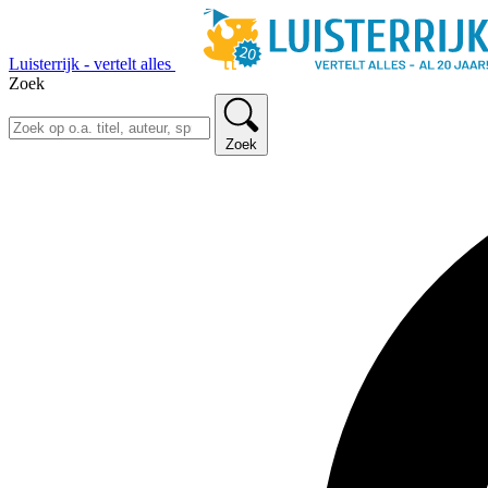
Luisterrijk - vertelt alles
Zoek
Zoek