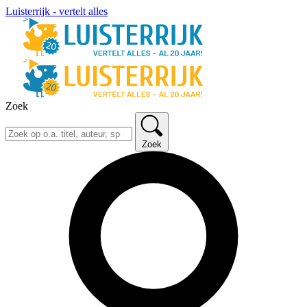
Luisterrijk - vertelt alles
Zoek
Zoek