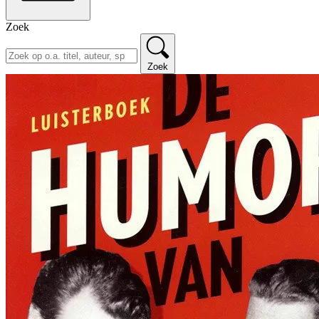
Zoek
Zoek