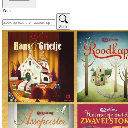
Zoek
Zoek