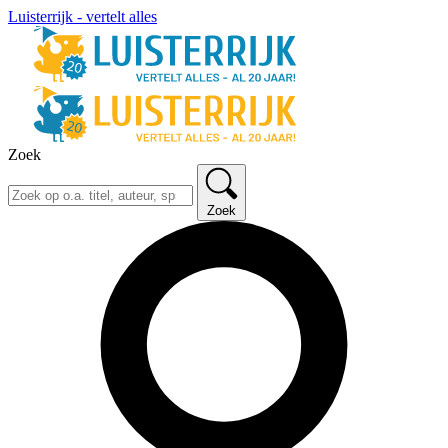
Luisterrijk - vertelt alles
Zoek
Zoek