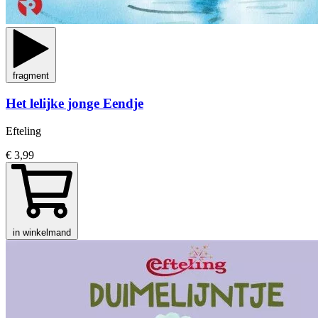
fragment
Het lelijke jonge Eendje
Efteling
€ 3,99
in winkelmand