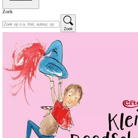
Zoek
Zoek