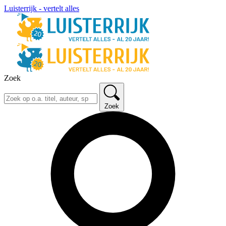
Luisterrijk - vertelt alles
Zoek
Zoek