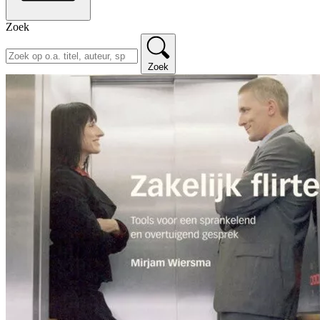
Zoek
Zoek