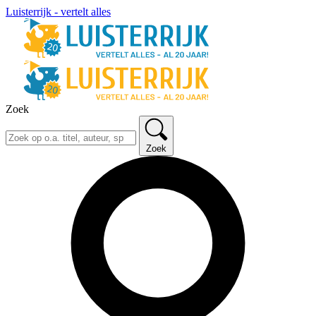
Luisterrijk - vertelt alles
Zoek
Zoek