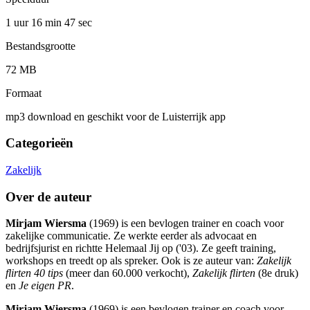
1 uur 16 min
47 sec
Bestandsgrootte
72 MB
Formaat
mp3 download en geschikt voor de Luisterrijk app
Categorieën
Zakelijk
Over de auteur
Mirjam Wiersma
(1969) is een bevlogen trainer en coach voor
zakelijke communicatie. Ze werkte eerder als advocaat en
bedrijfsjurist en richtte Helemaal Jij op ('03). Ze geeft training,
workshops en treedt op als spreker. Ook is ze auteur van:
Zakelijk
flirten 40 tips
(meer dan 60.000 verkocht),
Zakelijk flirten
(8e druk)
en
Je eigen PR
.
Mirjam Wiersma
(1969) is een bevlogen trainer en coach voor