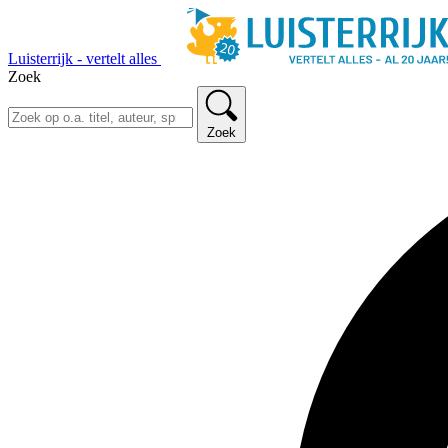
Luisterrijk - vertelt alles
Zoek
Zoek