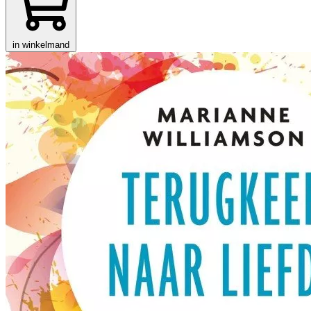
in winkelmand