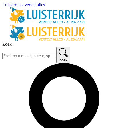
Luisterrijk - vertelt alles
Zoek
Zoek