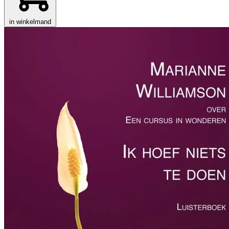
in winkelmand