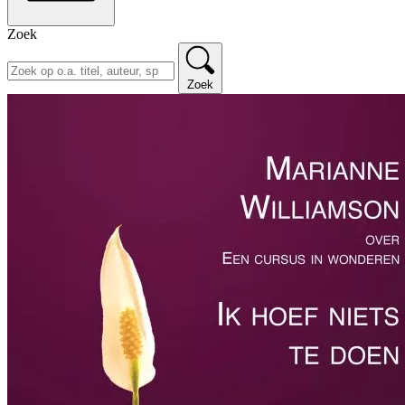
Zoek
Zoek