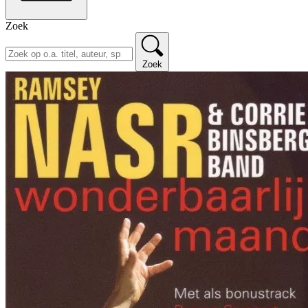
Zoek
Zoek