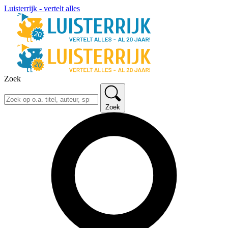
Luisterrijk - vertelt alles
Zoek
Zoek