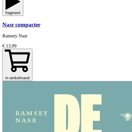
fragment
Nasr compacter
Ramsey Nasr
€ 13,99
in winkelmand