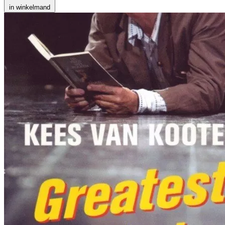
in winkelmand