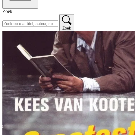
Zoek
Zoek