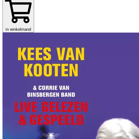
in winkelmand