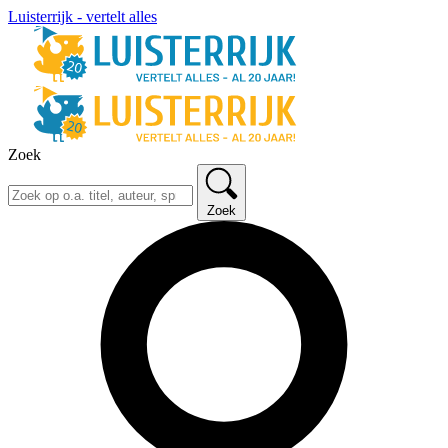
Luisterrijk - vertelt alles
Zoek
Zoek