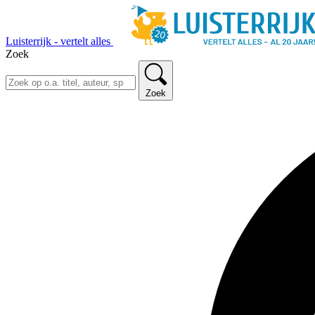
Luisterrijk - vertelt alles
Zoek
Zoek