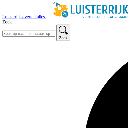
Luisterrijk - vertelt alles
Zoek
Zoek