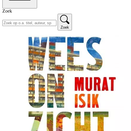
Zoek
Zoek