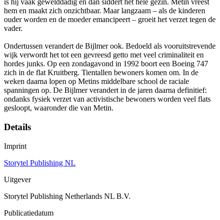
is hij vaak gewelddadig en dan siddert het hele gezin. Metin vreest
hem en maakt zich onzichtbaar. Maar langzaam – als de kinderen
ouder worden en de moeder emancipeert – groeit het verzet tegen de
vader.
Ondertussen verandert de Bijlmer ook. Bedoeld als vooruitstrevende
wijk verwordt het tot een gevreesd getto met veel criminaliteit en
hordes junks. Op een zondagavond in 1992 boort een Boeing 747
zich in de flat Kruitberg. Tientallen bewoners komen om. In de
weken daarna lopen op Metins middelbare school de raciale
spanningen op. De Bijlmer verandert in de jaren daarna definitief:
ondanks fysiek verzet van activistische bewoners worden veel flats
gesloopt, waaronder die van Metin.
Details
Imprint
Storytel Publishing NL
Uitgever
Storytel Publishing Netherlands NL B.V.
Publicatiedatum