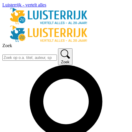
Luisterrijk - vertelt alles
Zoek
Zoek