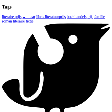
Tags
literaire prijs
winnaar
libris literatuurprijs
boekhandelsprijs
familie
roman
literaire fictie