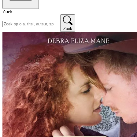
Zoek
Zoek