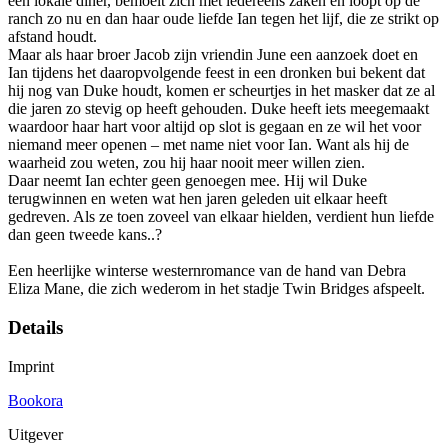
een lokale diner, bemoeit zich met iedereens zaken en loopt op de
ranch zo nu en dan haar oude liefde Ian tegen het lijf, die ze strikt op
afstand houdt.
Maar als haar broer Jacob zijn vriendin June een aanzoek doet en
Ian tijdens het daaropvolgende feest in een dronken bui bekent dat
hij nog van Duke houdt, komen er scheurtjes in het masker dat ze al
die jaren zo stevig op heeft gehouden. Duke heeft iets meegemaakt
waardoor haar hart voor altijd op slot is gegaan en ze wil het voor
niemand meer openen – met name niet voor Ian. Want als hij de
waarheid zou weten, zou hij haar nooit meer willen zien.
Daar neemt Ian echter geen genoegen mee. Hij wil Duke
terugwinnen en weten wat hen jaren geleden uit elkaar heeft
gedreven. Als ze toen zoveel van elkaar hielden, verdient hun liefde
dan geen tweede kans..?
Een heerlijke winterse westernromance van de hand van Debra
Eliza Mane, die zich wederom in het stadje Twin Bridges afspeelt.
Details
Imprint
Bookora
Uitgever