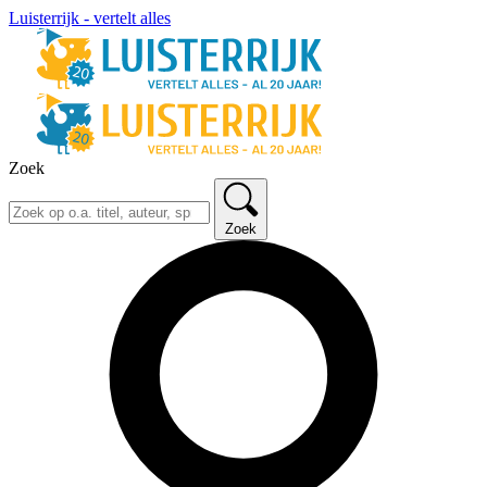
Luisterrijk - vertelt alles
Zoek
Zoek