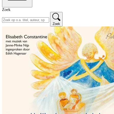
Zoek
Zoek