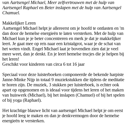
van Aartsengel Michael
,
Meer zelfvertrouwen met de hulp van
Aartsengel Raphael
en
Beter inslapen met de hulp van Aartsengel
Chamuel
.
Makkelijker Leren
Aartsengel Michael helpt je allereerst om je hoofd te ontlasten en 'm
dan door de hemelse energieën te laten versterken. Met de hulp van
Michael kun je je beter concentreren en merk je dat je makkelijker
leert. Je gaat mee op reis naar een kristalgrot, waar je de schat van
het weten vindt. Engel Michael laat je bovendien zien dat je veel
meer weet, dan je denkt. En je leert hemelse trucjes die je helpen bij
het leren!
Geschikt voor kinderen van circa 6 tot 16 jaar
Speciaal voor deze luisterboeken componeerde de bekende harpiste
Janne-Minke Nijp in totaal 9 muziekstukken die tijdens de meditatie
te horen zijn. De muziek, 3 stukken per luisterboek, is echter ook
apart op opgenomen en is ideaal voor tijdens het leren of het maken
van huiswerk (Michael), bij het inslapen (Chamuel) of bij het spelen
of bij yoga (Raphael).
Het krachtige blauwe licht van aartsengel Michael helpt je om eerst
je hoofd leeg te maken en dan je denkvermogen door de hemelse
energieën te versterken.