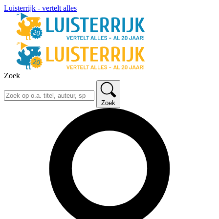
Luisterrijk - vertelt alles
Zoek
Zoek