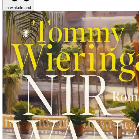
in winkelmand