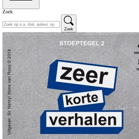
Zoek
Zoek