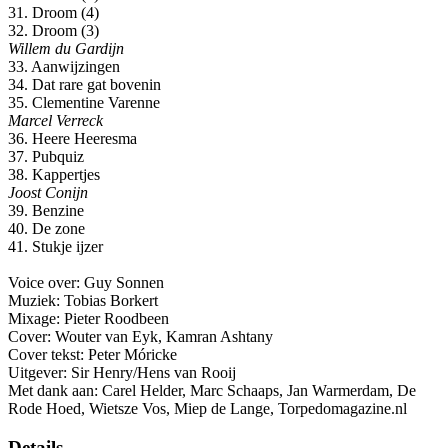
31. Droom (4)
32. Droom (3)
Willem du Gardijn
33. Aanwijzingen
34. Dat rare gat bovenin
35. Clementine Varenne
Marcel Verreck
36. Heere Heeresma
37. Pubquiz
38. Kappertjes
Joost Conijn
39. Benzine
40. De zone
41. Stukje ijzer
Voice over: Guy Sonnen
Muziek: Tobias Borkert
Mixage: Pieter Roodbeen
Cover: Wouter van Eyk, Kamran Ashtany
Cover tekst: Peter Móricke
Uitgever: Sir Henry/Hens van Rooij
Met dank aan: Carel Helder, Marc Schaaps, Jan Warmerdam, De
Rode Hoed, Wietsze Vos, Miep de Lange, Torpedomagazine.nl
Details