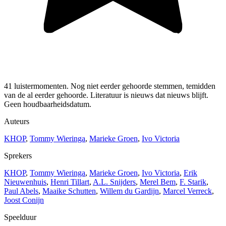
41 luistermomenten. Nog niet eerder gehoorde stemmen, temidden
van de al eerder gehoorde. Literatuur is nieuws dat nieuws blijft.
Geen houdbaarheidsdatum.
Auteurs
KHOP
,
Tommy Wieringa
,
Marieke Groen
,
Ivo Victoria
Sprekers
KHOP
,
Tommy Wieringa
,
Marieke Groen
,
Ivo Victoria
,
Erik
Nieuwenhuis
,
Henri Tillart
,
A.L. Snijders
,
Merel Bem
,
F. Starik
,
Paul Abels
,
Maaike Schutten
,
Willem du Gardijn
,
Marcel Verreck
,
Joost Conijn
Speelduur