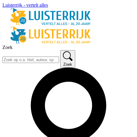
Luisterrijk - vertelt alles
Zoek
Zoek