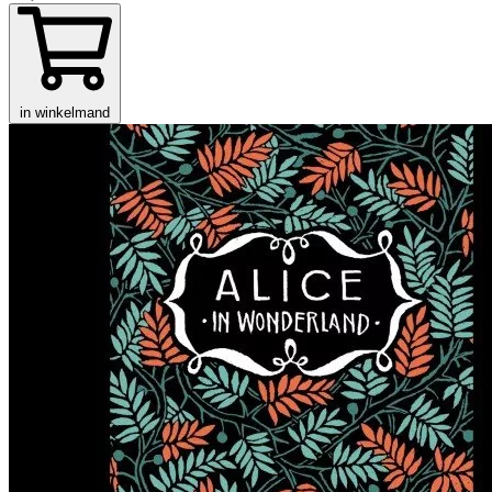
in winkelmand