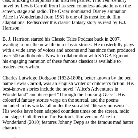
cats, smoking caterpillars and mad tea parties. This 19th-century
novel by Lewis Carroll from has seen countless adaptations on the
screen, stage and radio. The Oscar-nominated Disney animation
Alice in Wonderland from 1951 is one of its most iconic film
adaptations. Rediscover this classic fantasy story as read by B.J.
Harrison.
B. J. Harrison started his Classic Tales Podcast back in 2007,
wanting to breathe new life into classic stories. He masterfully plays
with a wide array of voices and accents and has since then produced
over 500 audiobooks. Now in collaboration with SAGA Egmont,
his engaging narration of these famous classics is available to
readers everywhere.
Charles Lutwidge Dodgson (1832-1898), better known by the pen
name Lewis Carroll, was an English writer of children’s fiction. His
best-known stories include the novel "Alice's Adventures in
Wonderland" and its sequel "Through the Looking-Glass". His
colourful fantasy stories verge on the surreal, and the poems
included in his works fall under the so-called "literary nonsense".
His works have been adapted countless times on the screen, radio
and stage. Cult director Tim Burton’s film version Alice in
Wonderland (2010) features Johnny Depp as the famous mad hatter
character.