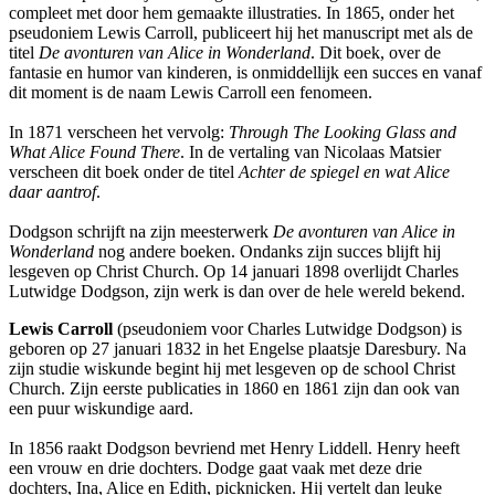
compleet met door hem gemaakte illustraties. In 1865, onder het
pseudoniem Lewis Carroll, publiceert hij het manuscript met als de
titel
De avonturen van Alice in Wonderland
. Dit boek, over de
fantasie en humor van kinderen, is onmiddellijk een succes en vanaf
dit moment is de naam Lewis Carroll een fenomeen.
In 1871 verscheen het vervolg:
Through The Looking Glass and
What Alice Found There
. In de vertaling van Nicolaas Matsier
verscheen dit boek onder de titel
Achter de spiegel en wat Alice
daar aantrof
.
Dodgson schrijft na zijn meesterwerk
De avonturen van Alice in
Wonderland
nog andere boeken. Ondanks zijn succes blijft hij
lesgeven op Christ Church. Op 14 januari 1898 overlijdt Charles
Lutwidge Dodgson, zijn werk is dan over de hele wereld bekend.
Lewis Carroll
(pseudoniem voor Charles Lutwidge Dodgson) is
geboren op 27 januari 1832 in het Engelse plaatsje Daresbury. Na
zijn studie wiskunde begint hij met lesgeven op de school Christ
Church. Zijn eerste publicaties in 1860 en 1861 zijn dan ook van
een puur wiskundige aard.
In 1856 raakt Dodgson bevriend met Henry Liddell. Henry heeft
een vrouw en drie dochters. Dodge gaat vaak met deze drie
dochters, Ina, Alice en Edith, picknicken. Hij vertelt dan leuke