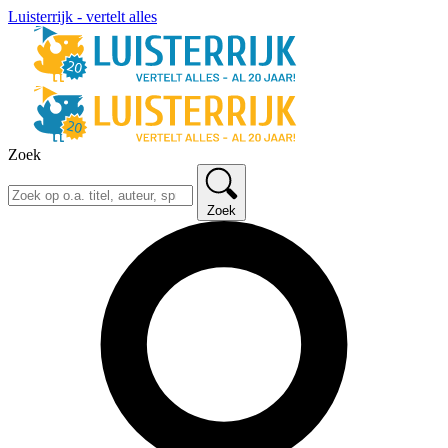
Luisterrijk - vertelt alles
Zoek
Zoek