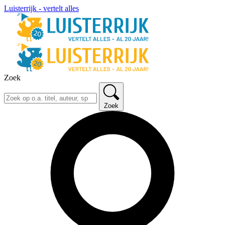
Luisterrijk - vertelt alles
Zoek
Zoek