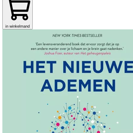
in winkelmand