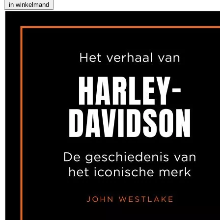
in winkelmand