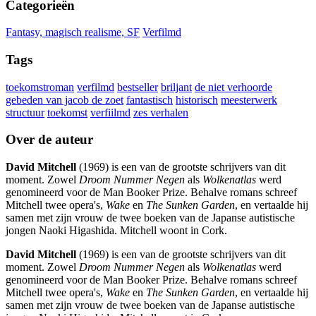
Categorieën
Fantasy, magisch realisme, SF
Verfilmd
Tags
toekomstroman
verfilmd
bestseller
briljant
de niet verhoorde
gebeden van jacob de zoet
fantastisch
historisch
meesterwerk
structuur
toekomst
verfiilmd
zes verhalen
Over de auteur
David Mitchell
(1969) is een van de grootste schrijvers van dit
moment. Zowel
Droom Nummer Negen
als
Wolkenatlas
werd
genomineerd voor de Man Booker Prize. Behalve romans schreef
Mitchell twee opera's,
Wake
en
The Sunken Garden
, en vertaalde hij
samen met zijn vrouw de twee boeken van de Japanse autistische
jongen Naoki Higashida. Mitchell woont in Cork.
David Mitchell
(1969) is een van de grootste schrijvers van dit
moment. Zowel
Droom Nummer Negen
als
Wolkenatlas
werd
genomineerd voor de Man Booker Prize. Behalve romans schreef
Mitchell twee opera's,
Wake
en
The Sunken Garden
, en vertaalde hij
samen met zijn vrouw de twee boeken van de Japanse autistische