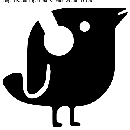
jongen Naoki Higashida. Mitchell woont in Cork.