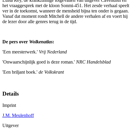
Luisa Rey, de krankzinnige lotgevallen van uitgever Cavendish en
het vraaggesprek met de kloon Sonmi-451. Het zesde verhaal speelt
ver in de toekomst, wanneer de mensheid bijna ten onder is gegaan.
Vanaf dat moment rondt Mitchell de andere verhalen af en voert hij
de lezer door alle genres terug in de tijd.
De pers over
Wolkenatlas
:
'Een meesterwerk.'
Vrij Nederland
'Onwaarschijnlijk goed is deze roman.'
NRC Handelsblad
'Een briljant boek.'
de Volkskrant
Details
Imprint
J.M. Meulenhoff
Uitgever