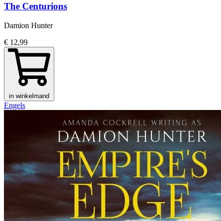
The Centurions
Damion Hunter
€ 12,99
in winkelmand
Engels