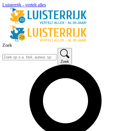
Luisterrijk - vertelt alles
Zoek
Zoek