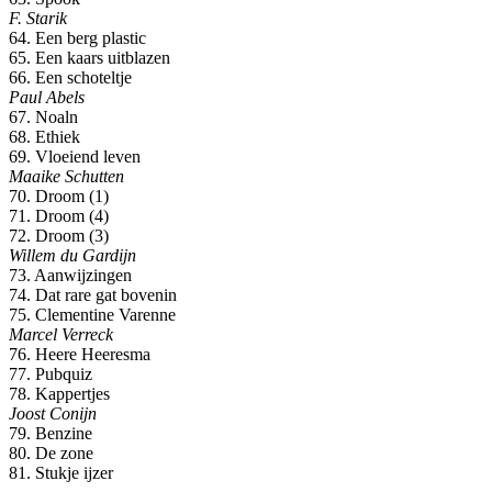
F. Starik
64. Een berg plastic
65. Een kaars uitblazen
66. Een schoteltje
Paul Abels
67. Noaln
68. Ethiek
69. Vloeiend leven
Maaike Schutten
70. Droom (1)
71. Droom (4)
72. Droom (3)
Willem du Gardijn
73. Aanwijzingen
74. Dat rare gat bovenin
75. Clementine Varenne
Marcel Verreck
76. Heere Heeresma
77. Pubquiz
78. Kappertjes
Joost Conijn
79. Benzine
80. De zone
81. Stukje ijzer