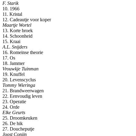
F. Starik
10. 1966
11. Kristal
12. Cadeautje voor koper
Maartje Wortel
13. Korte broek
14. Schoonheid
15. Kraai
A.L. Snijders
16. Romeinse theorie
17. Os
18. Jammer
Vrouwkje Tuinman
19. Knuffel
20. Levenscyclus
Tommy Wieringa
21. Brandweerwagen
22. Eenvoudig leven
23. Operatie
24. Orde
Elke Geurts
25. Droomkeuken
26. De hik
27. Doucheputje
Joost Conijn