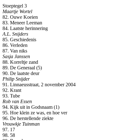
Stoeptegel 3
Maartje Wortel
82. Ouwe Koeien
83. Meneer Leeman
84. Laatste herinnering
A.L. Snijders
85. Geschiedenis
86. Verleden
87. Van niks
Sasja Janssen
88. Korreltje zand
89. De Generaal (5)
90. De laatste deur
Philip Snijder
91. Linnaeusstraat, 2 november 2004
92. Krant
93. Tube
Rob van Essen
94. Kijk uit in Godsnaam (1)
95. Hoe klein ze was, en hoe ver
96. De herstellende ziekte
Vrouwkje Tuinman
97. 17
98. 58