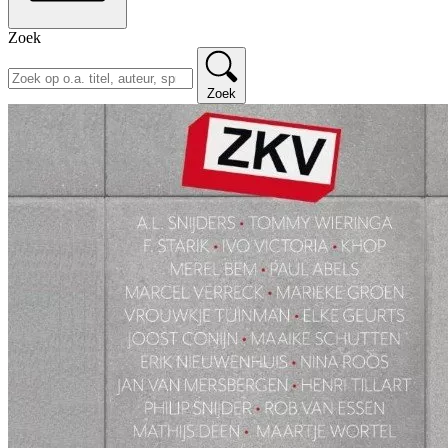
Zoek
Zoek