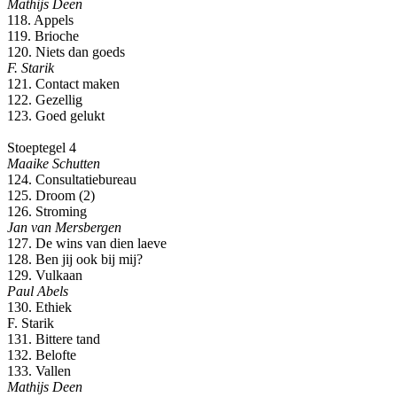
Mathijs Deen
118. Appels
119. Brioche
120. Niets dan goeds
F. Starik
121. Contact maken
122. Gezellig
123. Goed gelukt
Stoeptegel 4
Maaike Schutten
124. Consultatiebureau
125. Droom (2)
126. Stroming
Jan van Mersbergen
127. De wins van dien laeve
128. Ben jij ook bij mij?
129. Vulkaan
Paul Abels
130. Ethiek
F. Starik
131. Bittere tand
132. Belofte
133. Vallen
Mathijs Deen