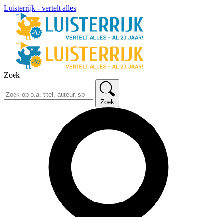
Luisterrijk - vertelt alles
Zoek
Zoek