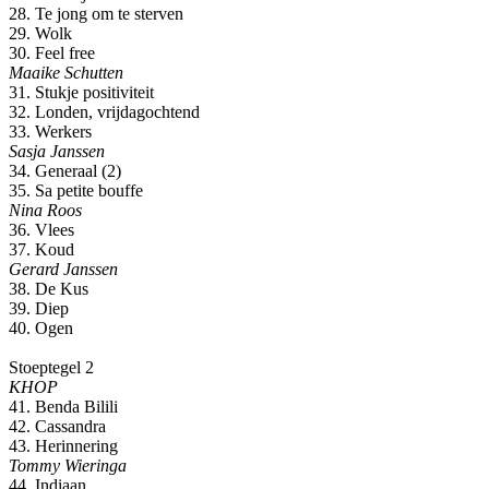
28. Te jong om te sterven
29. Wolk
30. Feel free
Maaike Schutten
31. Stukje positiviteit
32. Londen, vrijdagochtend
33. Werkers
Sasja Janssen
34. Generaal (2)
35. Sa petite bouffe
Nina Roos
36. Vlees
37. Koud
Gerard Janssen
38. De Kus
39. Diep
40. Ogen
Stoeptegel 2
KHOP
41. Benda Bilili
42. Cassandra
43. Herinnering
Tommy Wieringa
44. Indiaan