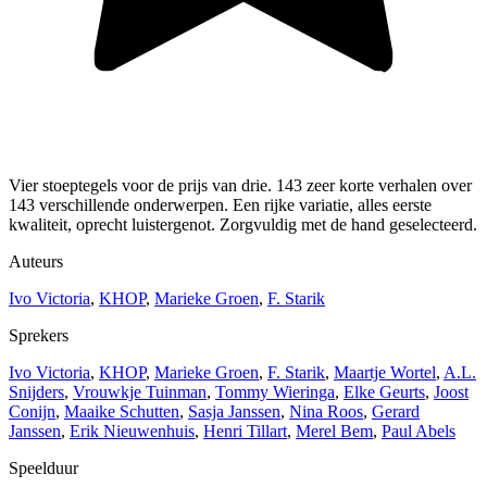
Vier stoeptegels voor de prijs van drie. 143 zeer korte verhalen over
143 verschillende onderwerpen. Een rijke variatie, alles eerste
kwaliteit, oprecht luistergenot. Zorgvuldig met de hand geselecteerd.
Auteurs
Ivo Victoria
,
KHOP
,
Marieke Groen
,
F. Starik
Sprekers
Ivo Victoria
,
KHOP
,
Marieke Groen
,
F. Starik
,
Maartje Wortel
,
A.L.
Snijders
,
Vrouwkje Tuinman
,
Tommy Wieringa
,
Elke Geurts
,
Joost
Conijn
,
Maaike Schutten
,
Sasja Janssen
,
Nina Roos
,
Gerard
Janssen
,
Erik Nieuwenhuis
,
Henri Tillart
,
Merel Bem
,
Paul Abels
Speelduur