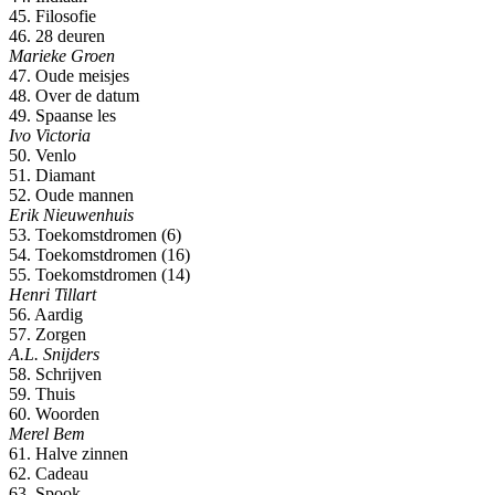
45. Filosofie
46. 28 deuren
Marieke Groen
47. Oude meisjes
48. Over de datum
49. Spaanse les
Ivo Victoria
50. Venlo
51. Diamant
52. Oude mannen
Erik Nieuwenhuis
53. Toekomstdromen (6)
54. Toekomstdromen (16)
55. Toekomstdromen (14)
Henri Tillart
56. Aardig
57. Zorgen
A.L. Snijders
58. Schrijven
59. Thuis
60. Woorden
Merel Bem
61. Halve zinnen
62. Cadeau
63. Spook