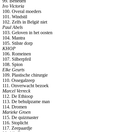
99. Beneden
Ivo Victoria
100. Overal moeders
101. Windstil
102. Zelfs in België niet
Paul Abels
103. Geloven in het oosten
104. Mantra
105. Stilste dorp
KHOP
106. Romeinen
107. Silberpfeil
108. Spion
Elke Geurts
109. Plastische chirurgie
110. Ossegalzeep
111. Onverwacht bezoek
Marcel Verreck
112. De Ethioop
113. De behulpzame man
114. Dromen
Marieke Groen
115. De quizmaster
116. Stoplicht
117. Zeepaardje