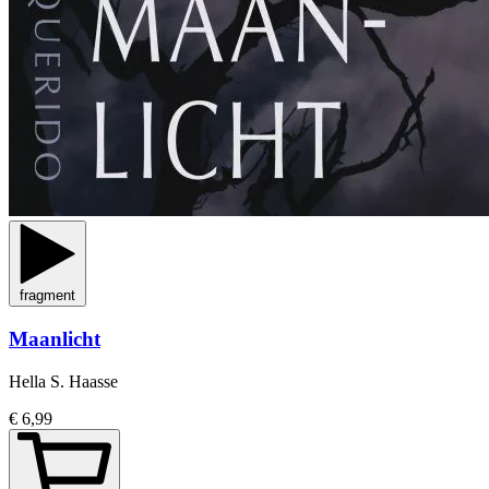
fragment
Maanlicht
Hella S. Haasse
€ 6,99