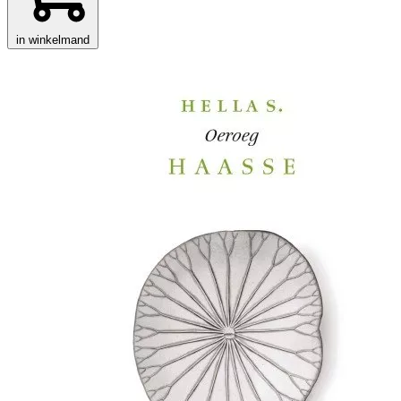
in winkelmand