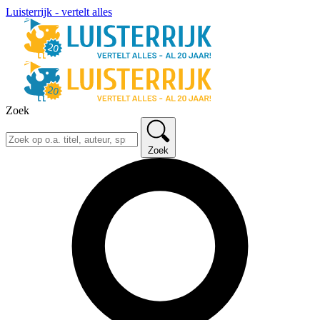
Luisterrijk - vertelt alles
Zoek
Zoek