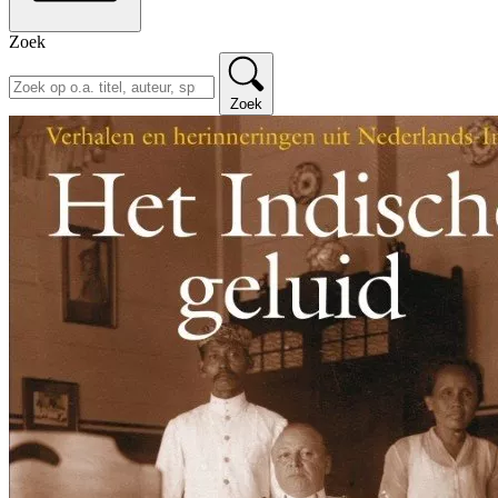
Zoek
Zoek