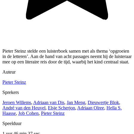
Pieter Steinz stelde een luisterboek samen met als thema ‘opgroeien
in de letteren’. Aan de hand van acht passages neemt hij de luisteraar
mee op een literaire reis door de tijd, waarbij het kind centraal staat.
Auteur
Pieter Steinz
Sprekers
Jeroen Willems
,
Adriaan van Dis
,
Jan Meng
,
Dieuwertje Blok
,
André van den Heuvel
,
Elsje Scherjon
,
Adriaan Olree
,
Hella S.
Haasse
,
Job Cohen
,
Pieter Steinz
Speelduur
1 uur 46 min
37 sec