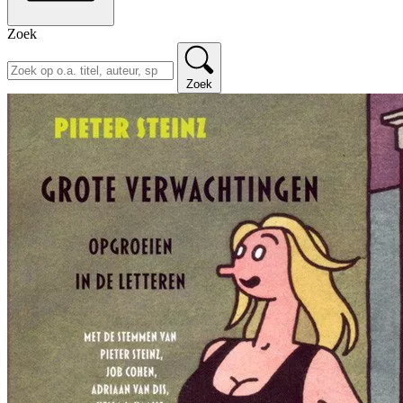
Zoek
Zoek