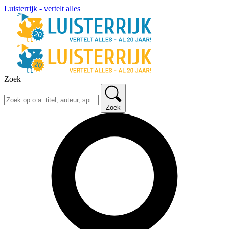
Luisterrijk - vertelt alles
Zoek
Zoek