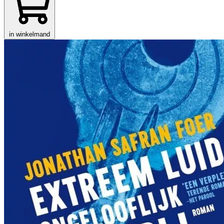
in winkelmand