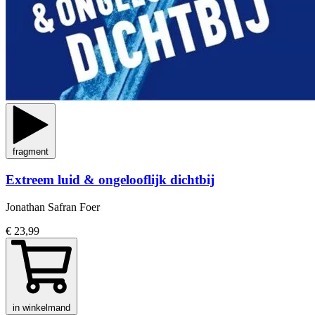
fragment
Extreem luid & ongelooflijk dichtbij
Jonathan Safran Foer
€ 23,99
in winkelmand