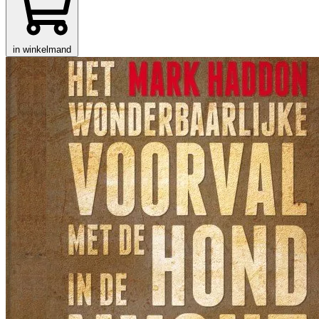
in winkelmand