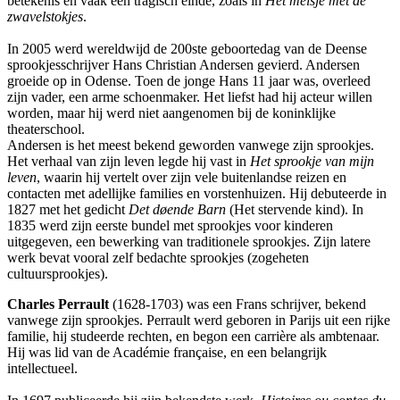
betekenis en vaak een tragisch einde, zoals in
Het meisje met de
zwavelstokjes
.
In 2005 werd wereldwijd de 200ste geboortedag van de Deense
sprookjesschrijver Hans Christian Andersen gevierd. Andersen
groeide op in Odense. Toen de jonge Hans 11 jaar was, overleed
zijn vader, een arme schoenmaker. Het liefst had hij acteur willen
worden, maar hij werd niet aangenomen bij de koninklijke
theaterschool.
Andersen is het meest bekend geworden vanwege zijn sprookjes.
Het verhaal van zijn leven legde hij vast in
Het sprookje van mijn
leven
, waarin hij vertelt over zijn vele buitenlandse reizen en
contacten met adellijke families en vorstenhuizen. Hij debuteerde in
1827 met het gedicht
Det døende Barn
(Het stervende kind). In
1835 werd zijn eerste bundel met sprookjes voor kinderen
uitgegeven, een bewerking van traditionele sprookjes. Zijn latere
werk bevat vooral zelf bedachte sprookjes (zogeheten
cultuursprookjes).
Charles Perrault
(1628-1703) was een Frans schrijver, bekend
vanwege zijn sprookjes. Perrault werd geboren in Parijs uit een rijke
familie, hij studeerde rechten, en begon een carrière als ambtenaar.
Hij was lid van de Académie française, en een belangrijk
intellectueel.