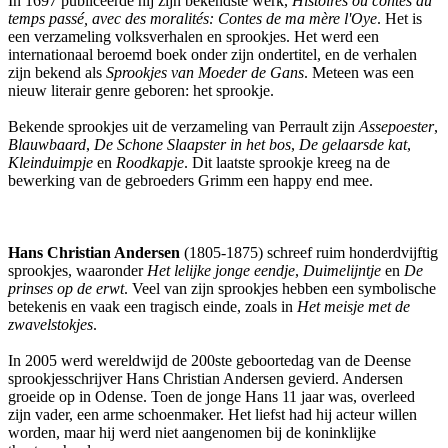
In 1697 publiceerde hij zijn bekendste werk,
Histoires ou contes du
temps passé, avec des moralités: Contes de ma mère l'Oye
. Het is
een verzameling volksverhalen en sprookjes. Het werd een
internationaal beroemd boek onder zijn ondertitel, en de verhalen
zijn bekend als
Sprookjes van Moeder de Gans
. Meteen was een
nieuw literair genre geboren: het sprookje.
Bekende sprookjes uit de verzameling van Perrault zijn
Assepoester
,
Blauwbaard
,
De Schone Slaapster in het bos
,
De gelaarsde kat
,
Kleinduimpje
en
Roodkapje
. Dit laatste sprookje kreeg na de
bewerking van de gebroeders Grimm een happy end mee.
Hans Christian Andersen
(1805-1875) schreef ruim honderdvijftig
sprookjes, waaronder
Het lelijke jonge eendje
,
Duimelijntje
en
De
prinses op de erwt
. Veel van zijn sprookjes hebben een symbolische
betekenis en vaak een tragisch einde, zoals in
Het meisje met de
zwavelstokjes
.
In 2005 werd wereldwijd de 200ste geboortedag van de Deense
sprookjesschrijver Hans Christian Andersen gevierd. Andersen
groeide op in Odense. Toen de jonge Hans 11 jaar was, overleed
zijn vader, een arme schoenmaker. Het liefst had hij acteur willen
worden, maar hij werd niet aangenomen bij de koninklijke