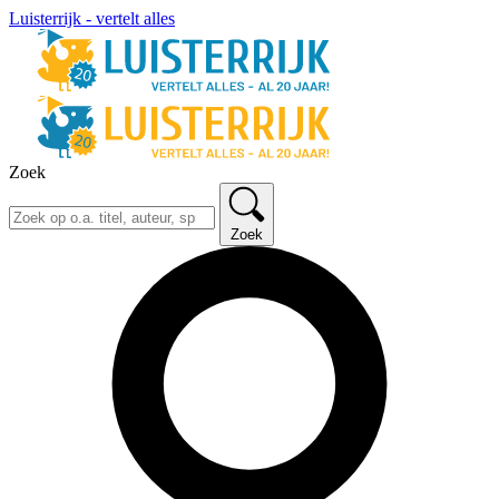
Luisterrijk - vertelt alles
Zoek
Zoek