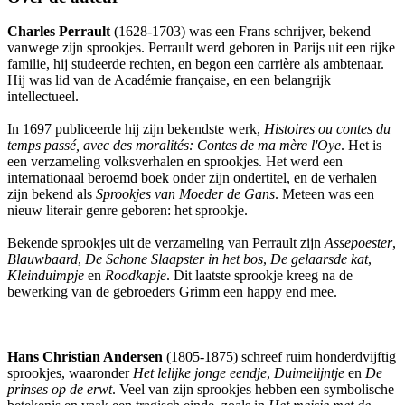
Charles Perrault
(1628-1703) was een Frans schrijver, bekend
vanwege zijn sprookjes. Perrault werd geboren in Parijs uit een rijke
familie, hij studeerde rechten, en begon een carrière als ambtenaar.
Hij was lid van de Académie française, en een belangrijk
intellectueel.
In 1697 publiceerde hij zijn bekendste werk,
Histoires ou contes du
temps passé, avec des moralités: Contes de ma mère l'Oye
. Het is
een verzameling volksverhalen en sprookjes. Het werd een
internationaal beroemd boek onder zijn ondertitel, en de verhalen
zijn bekend als
Sprookjes van Moeder de Gans
. Meteen was een
nieuw literair genre geboren: het sprookje.
Bekende sprookjes uit de verzameling van Perrault zijn
Assepoester
,
Blauwbaard
,
De Schone Slaapster in het bos
,
De gelaarsde kat
,
Kleinduimpje
en
Roodkapje
. Dit laatste sprookje kreeg na de
bewerking van de gebroeders Grimm een happy end mee.
Hans Christian Andersen
(1805-1875) schreef ruim honderdvijftig
sprookjes, waaronder
Het lelijke jonge eendje
,
Duimelijntje
en
De
prinses op de erwt
. Veel van zijn sprookjes hebben een symbolische