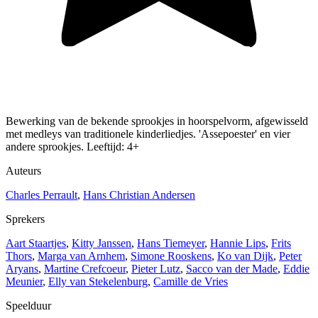
Bewerking van de bekende sprookjes in hoorspelvorm, afgewisseld
met medleys van traditionele kinderliedjes. 'Assepoester' en vier
andere sprookjes. Leeftijd: 4+
Auteurs
Charles Perrault
,
Hans Christian Andersen
Sprekers
Aart Staartjes
,
Kitty Janssen
,
Hans Tiemeyer
,
Hannie Lips
,
Frits
Thors
,
Marga van Arnhem
,
Simone Rooskens
,
Ko van Dijk
,
Peter
Aryans
,
Martine Crefcoeur
,
Pieter Lutz
,
Sacco van der Made
,
Eddie
Meunier
,
Elly van Stekelenburg
,
Camille de Vries
Speelduur