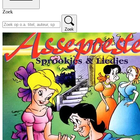
Zoek
Zoek