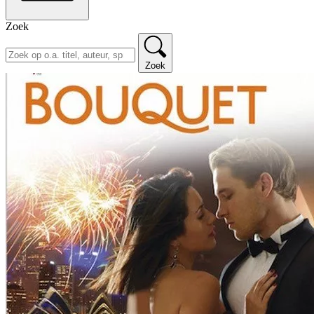
Zoek
Zoek