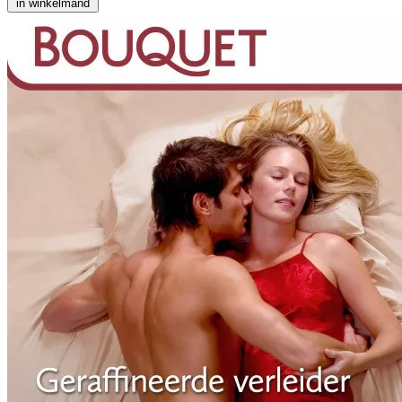
in winkelmand