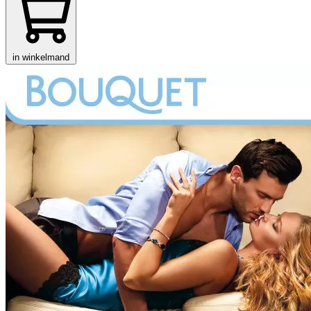
in winkelmand