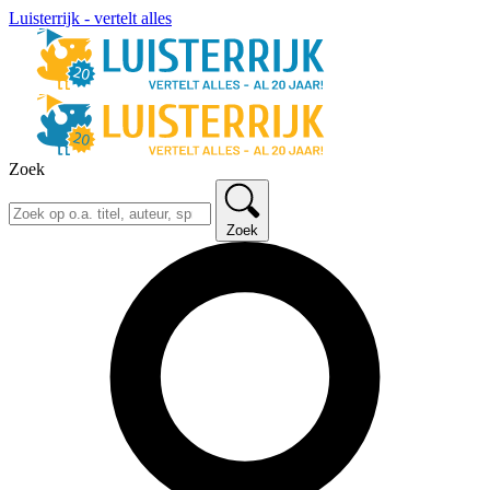
Luisterrijk - vertelt alles
Zoek
Zoek