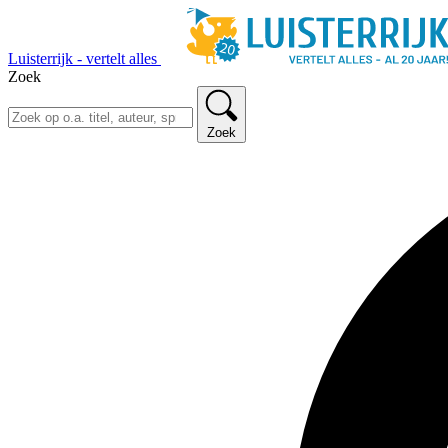
Luisterrijk - vertelt alles
Zoek
Zoek