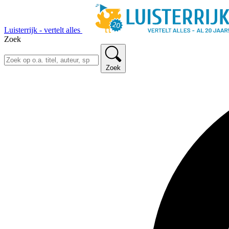
Luisterrijk - vertelt alles
Zoek
Zoek